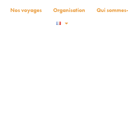
Nos voyages
Organisation
Qui sommes-
SIL AVEN
NORDEST
ÇOIS MARANHENSES ET ROUTE DES